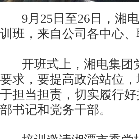
9月25日至26日，湘电
训班，来自公司各中心、
开班式上，湘电集团党
要求，要提高政治站位，
于担当担责，切实履行好
部书记和党务干部。