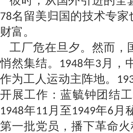
彼时，从国外引进的全
名留美归国的技术专家
78
财富。
工厂危在旦夕。然而，
悄然集结。
年
月，
1948
3
作为工人运动主阵地。
19
开展工作：蓝毓钟团结工
年
月至
年
月
1948
11
1949
6
第一批党员，播下革命火