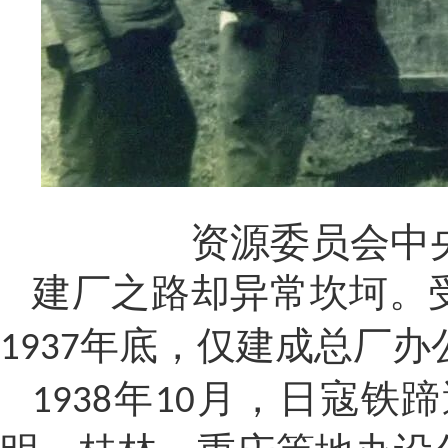
资源委员会中
建厂之路却异常坎坷。
年底，仅建成总厂办
1937
年
月，日寇铁蹄
1938
10