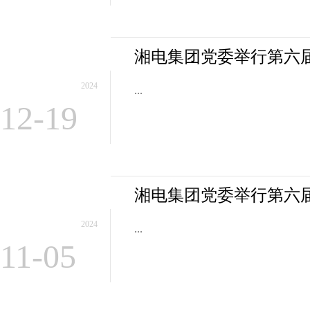
湘电集团党委举行第六
2024
...
12-19
湘电集团党委举行第六
2024
...
11-05