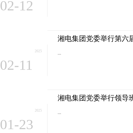
02-12
湘电集团党委举行第六
2025
...
02-11
湘电集团党委举行领导班
2025
...
01-23