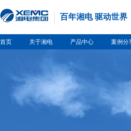
百年湘电 驱动世界
首页
关于湘电
产品中心
案例分