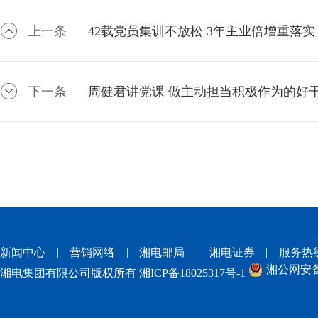
上一条
42载党员集训不放松 3年主业倍增重落实
下一条
周健君讲党课 做主动担当积极作为的好
新闻中心
|
营销网络
|
湘电邮局
|
湘电证券
|
服务热
湘公网安备 4
湘电集团有限公司版权所有
湘ICP备18025317号-1