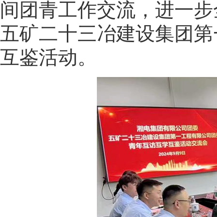
间团青工作交流，进一步
五矿二十三冶建设集团第
互鉴活动。