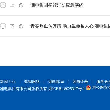
上一条
湘电集团举行消防应急演练
下一条
青春热血传真情 助力生命暖人心|湘电集团
新闻中心
|
营销网络
|
湘电邮局
|
湘电证券
|
服务热
湘公网安备 4
湘电集团有限公司版权所有
湘ICP备18025317号-1