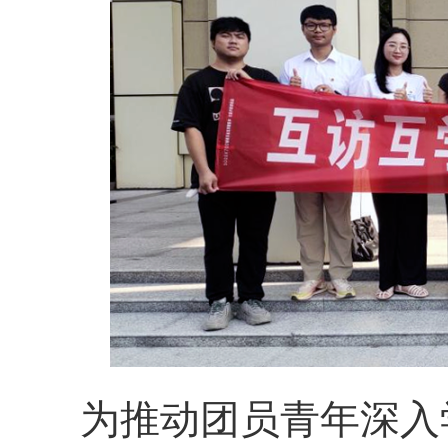
为推动团员青年深入学